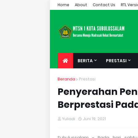
Home
About
Contact Us
RTL Vers
BERITA
PRESTASI
Beranda
Prestasi
Penyerahan Pen
Berprestasi Pada
Yuliadi
Juni 19, 2021
Subulussalam - Pada hari sabtu