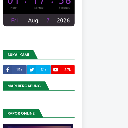
SUKAI KAMI
1.5k
3.1k
2.7k
MARI BERGABUNG
RAPOR ONLINE