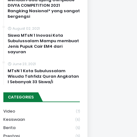
DIVYA COMPETITION 2021
Rangking Nasional* yang sangat
bergengsi
August 02, 2021
Siswa MTsN 1 Inovasi Kota
Subulussalam Mampu membuat
Jenis Pupuk Cair EM4 dari
sayuran
June 23, 2021
MTsN 1 Kota Subulussalam
Wisuda Tahfidz Quran Angkatan
I Sebanyak 33 Siswa/i
CATEGORIES
Video
(7)
Kesiswaan
(6)
Berita
(5)
Prestasi
(5)