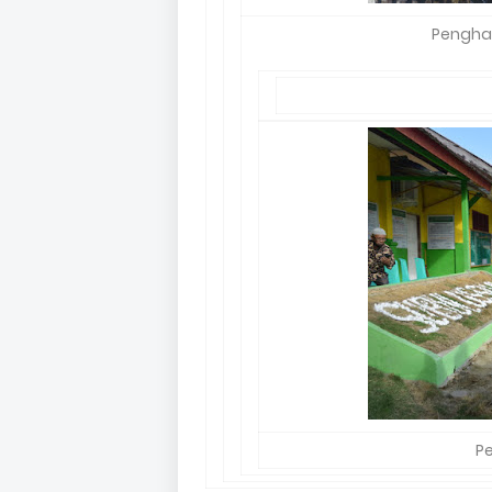
Penghar
P