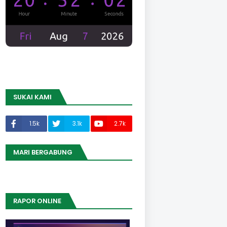
SUKAI KAMI
1.5k
3.1k
2.7k
MARI BERGABUNG
RAPOR ONLINE