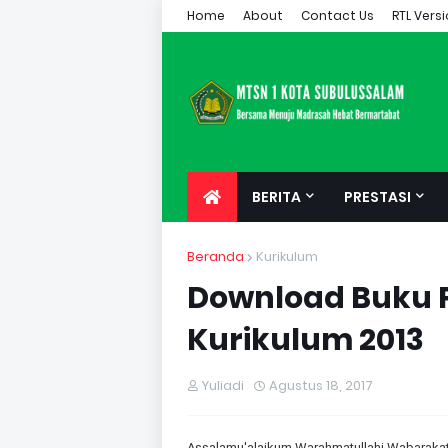
Home
About
Contact Us
RTL Vers
BERITA
PRESTASI
Beranda
Kurikulum
Download Buku P
Kurikulum 2013
Yuliadi
Agustus 18, 2017
Assalamu'alaikum Warahmatullahi Wabarakatuh