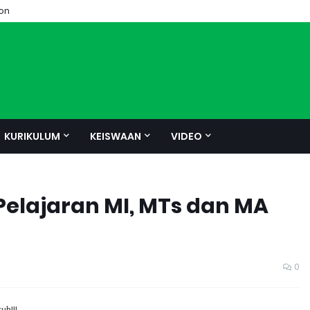
ion
KURIKULUM
KEISWAAN
VIDEO
elajaran MI, MTs dan MA
0
!!!...