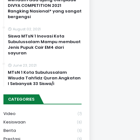
DIVYA COMPETITION 2021
Rangking Nasional* yang sangat
bergengsi
August 02, 2021
Siswa MTsN 1 Inovasi Kota
Subulussalam Mampu membuat
Jenis Pupuk Cair EM4 dari
sayuran
June 23, 2021
MTsN 1 Kota Subulussalam
Wisuda Tahfidz Quran Angkatan
I Sebanyak 33 Siswa/i
CATEGORIES
Video
(7)
Kesiswaan
(6)
Berita
(5)
Prestasi
(5)