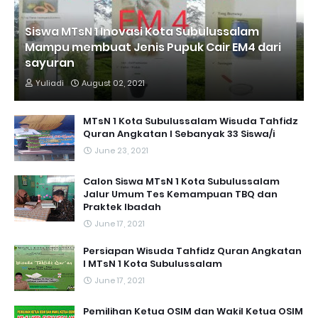
Siswa MTsN 1 Inovasi Kota Subulussalam
Mampu membuat Jenis Pupuk Cair EM4 dari
sayuran
Yuliadi
August 02, 2021
MTsN 1 Kota Subulussalam Wisuda Tahfidz
Quran Angkatan I Sebanyak 33 Siswa/i
June 23, 2021
Calon Siswa MTsN 1 Kota Subulussalam
Jalur Umum Tes Kemampuan TBQ dan
Praktek Ibadah
June 17, 2021
Persiapan Wisuda Tahfidz Quran Angkatan
I MTsN 1 Kota Subulussalam
June 17, 2021
Pemilihan Ketua OSIM dan Wakil Ketua OSIM