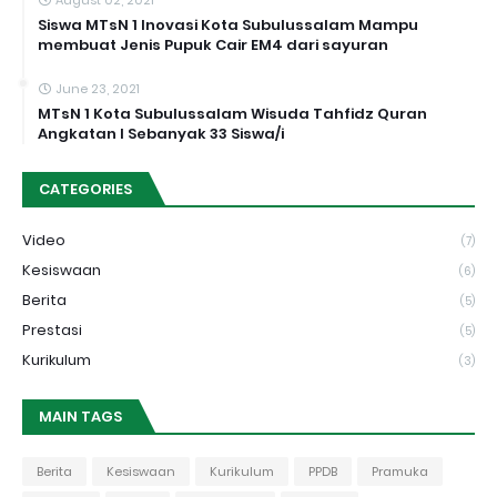
August 02, 2021
Siswa MTsN 1 Inovasi Kota Subulussalam Mampu
membuat Jenis Pupuk Cair EM4 dari sayuran
June 23, 2021
MTsN 1 Kota Subulussalam Wisuda Tahfidz Quran
Angkatan I Sebanyak 33 Siswa/i
CATEGORIES
Video
(7)
Kesiswaan
(6)
Berita
(5)
Prestasi
(5)
Kurikulum
(3)
MAIN TAGS
Berita
Kesiswaan
Kurikulum
PPDB
Pramuka