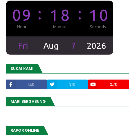
SUKAI KAMI
1.5k
3.1k
2.7k
MARI BERGABUNG
RAPOR ONLINE