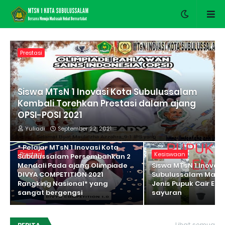
Prestasi
Siswa MTsN 1 Inovasi Kota Subulussalam
Kembali Torehkan Prestasi dalam ajang
OPSI-POSI 2021
Yuliadi
September 22, 2021
* Pelajar MTsN 1 Inovasi Kota
Prestasi
Kesiswaan
Subulussalam Persembahkan 2
Mendali Pada ajang Olimpiade
Siswa MTsN 1 Inovasi
DIVYA COMPETITION 2021
Subulussalam Mam
Rangking Nasional* yang
Jenis Pupuk Cair EM4
sangat bergengsi
sayuran
Lihat semua