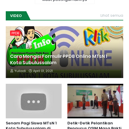
VIDEO
Lihat semua
PPDB
Cara Mengisi Formulir PPDB Online MTsN 1
Kota Subulussalam
Yuliadi
April 01, 2021
Senam Pagi Siswa MTsN 1
Detik-Detik Pelantikan
Kota Subulussalam di
Pengurus OSIM Masa Bakti