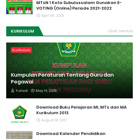
MTsN 1 Kota Subulussalam Gunakan E-
VOTING (Online) Periode 2021-2022
April 06, 2021
KURIKULUM
Lihat semua
Kurikulum
Kumpulan Peraturan Tentang Guru dan
Pegawai
Yuliadi
May 14, 2018
Download Buku Pelajaran MI, MTs dan MA
Kurikulum 2013
August 18, 2017
Download Kalender Pendidikan