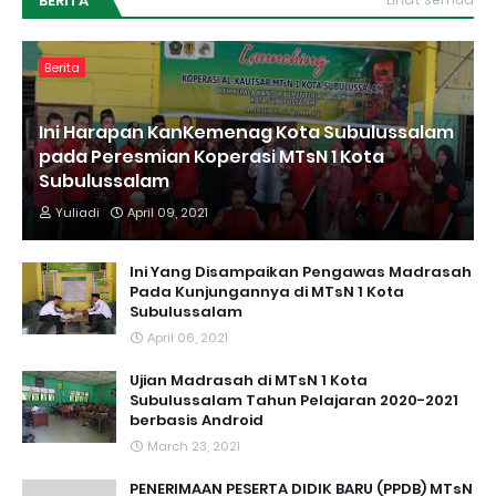
BERITA
Berita
Ini Harapan KanKemenag Kota Subulussalam
pada Peresmian Koperasi MTsN 1 Kota
Subulussalam
Yuliadi
April 09, 2021
Ini Yang Disampaikan Pengawas Madrasah
Pada Kunjungannya di MTsN 1 Kota
Subulussalam
April 06, 2021
Ujian Madrasah di MTsN 1 Kota
Subulussalam Tahun Pelajaran 2020-2021
berbasis Android
March 23, 2021
PENERIMAAN PESERTA DIDIK BARU (PPDB) MTsN